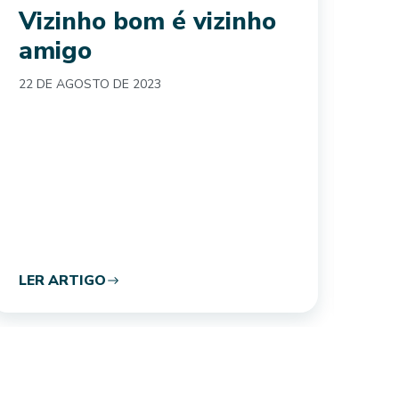
Vizinho bom é vizinho
Su
amigo
G
Ha
22 DE AGOSTO DE 2023
us
t
re
so
22 
LER ARTIGO
LE