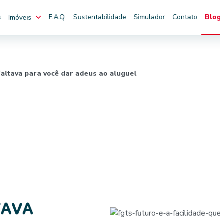
s
F.A.Q.
Sustentabilidade
Simulador
Contato
Blo
Imóveis
faltava para você dar adeus ao aluguel
TAVA