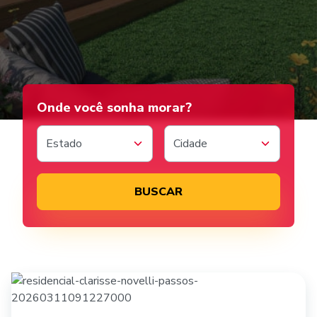
A pacaembu te ajuda
Onde você sonha morar?
Estado
Cidade
BUSCAR