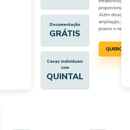
infraestrutura 
proporcionar ma
Além disso, as
ampliação, perm
Documentação
planos e neces
GRÁTIS
QUERO SA
Casas individuais
com
QUINTAL