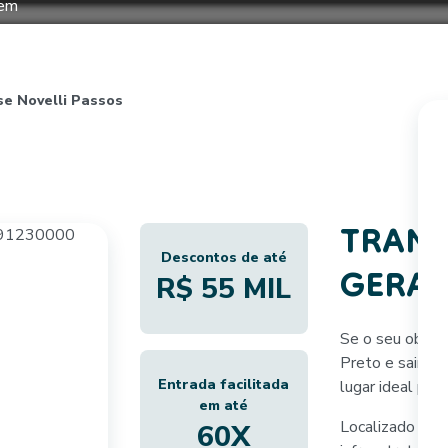
gem
s
F.A.Q.
Sustentabilidade
Simulador
Contato
Blo
Imóveis
se Novelli Passos
TRAN
Descontos de até
GERA
R$ 55 MIL
Se o seu objeti
Preto e sair do
Entrada facilitada
lugar ideal para
em até
Localizado em 
60X