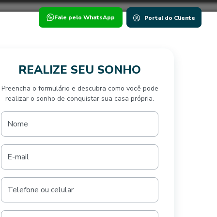
g
Fale pelo WhatsApp
Portal do Cliente
REALIZE SEU SONHO
Preencha o formulário e descubra como você pode
realizar o sonho de conquistar sua casa própria.
SFORMANDO
Nome
ÇÕES
E-mail
vo é conquistar a casa própria em São José do Rio
 aluguel, o Residencial Clarisse Novelli Passos é o
 realizar o seu sonho.
Telefone ou celular
um bairro planejado, o empreendimento oferece