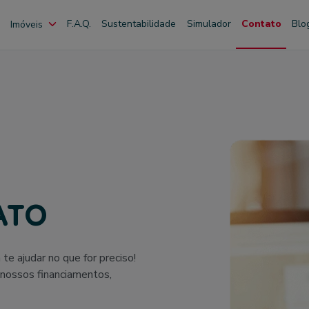
s
F.A.Q.
Sustentabilidade
Simulador
Contato
Blo
Imóveis
ATO
e ajudar no que for preciso!
 nossos financiamentos,