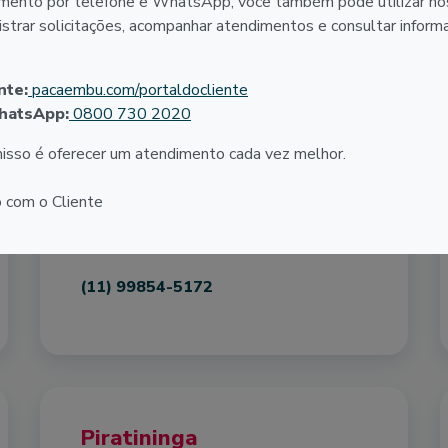
mento por telefone e WhatsApp, você também pode utilizar no
(43) 99147-3838
egistrar solicitações, acompanhar atendimentos e consultar infor
nte:
pacaembu.com/portaldocliente
hatsApp:
0800 730 2020
sso é oferecer um atendimento cada vez melhor.
Marília
Av. Sampaio Vidal, 715
 com o Cliente
Centro
CEP: 17500-022
(11) 99854-5172
Piratininga