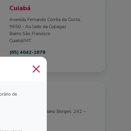
Cuiabá
Avenida Fernando Corrêa da Costa,
9650 - Ao lado da Copagaz
Bairro São Francisco
Cuiabá/MT
(65) 4042-1878
orário de
Lins
R. Voluntário Vitóriano Borges, 242 –
Centro