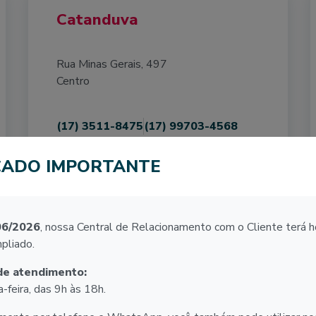
Catanduva
Rua Minas Gerais, 497
Centro
(17) 3511-8475
(17) 99703-4568
CADO IMPORTANTE
06/2026
, nossa Central de Relacionamento com o Cliente terá h
Ituiutaba
pliado.
Av. Dezessete, 1.550
de atendimento:
Centro
-feira, das 9h às 18h.