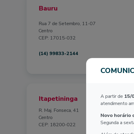
Bauru
Rua 7 de Setembro, 11-07
Centro
CEP: 17015-032
(14) 99833-2144
COMUNI
A partir de
15/
Itapetininga
atendimento am
R. Maj. Fonseca, 41
Novo horário 
Centro
Segunda a sexta
CEP: 18200-022