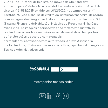
282.741 do 1º Oficial de Registro de Imóveis de Uberlândia/MG,
aprovado pela Prefeitura Municipal de Uberlândia através do Alvará de
Licença nº 14538/2025 emitido em 10/12/2025, nos termos da Lei nº
4.591/64. *Sujeito à análise de crédito da instituição financeira, de acordo
com as regras dos Programas Habitacionais praticados dentro do SFH
(Sistema Financeiro de Habitação) inclusive do Programa Minha Casa
Minha Vida. As imagens e perspectivas são meramente ilustrativas,
podendo ser alteradas sem prévio aviso. Memorial descritivo poderá
sofrer alterações de acordo com eventuais
necessidades. Correspondentes autorizados: Aprova Assessoria
Imobiliária Ltda; ICJ Assessoria Imobiliária Ltda; Equilíbrio Multinegócios
Serviços Administrativos Ltda.
Acompanhe nossas redes: