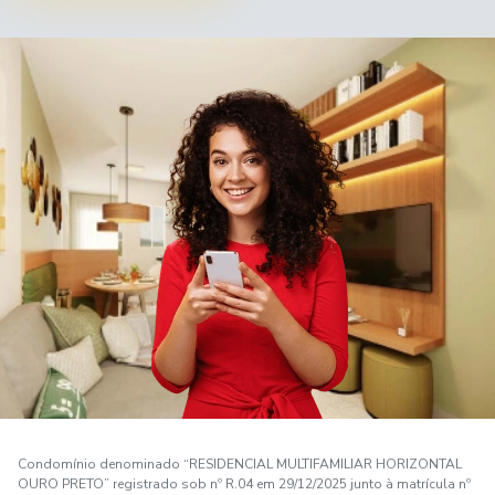
Condomínio denominado “RESIDENCIAL MULTIFAMILIAR HORIZONTAL
OURO PRETO” registrado sob nº R.04 em 29/12/2025 junto à matrícula nº