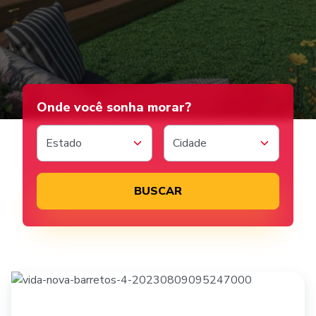
A pacaembu te ajuda
Onde você sonha morar?
Estado
Cidade
BUSCAR