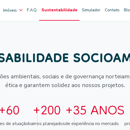
F.A.Q.
Sustentabilidade
Simulador
Contato
Bl
Imóveis
SABILIDADE SOCIOAM
ões ambientais, sociais e de governança norteiam
ética e garantem solidez aos nossos projetos.
+60
+200
+35 ANOS
des de atuação
bairros planejados
de experiência no mercado
pr