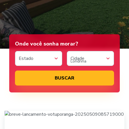
A pacaembu te ajuda
Onde você sonha morar?
Estado
Cidade
BUSCAR