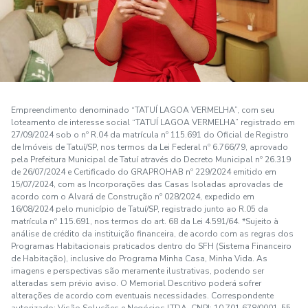
Empreendimento denominado “TATUÍ LAGOA VERMELHA”, com seu
loteamento de interesse social “TATUÍ LAGOA VERMELHA” registrado em
27/09/2024 sob o nº R.04 da matrícula nº 115.691 do Oficial de Registro
de Imóveis de Tatuí/SP, nos termos da Lei Federal nº 6.766/79, aprovado
pela Prefeitura Municipal de Tatuí através do Decreto Municipal nº 26.319
de 26/07/2024 e Certificado do GRAPROHAB nº 229/2024 emitido em
15/07/2024, com as Incorporações das Casas Isoladas aprovadas de
acordo com o Alvará de Construção nº 028/2024, expedido em
16/08/2024 pelo município de Tatuí/SP, registrado junto ao R.05 da
matrícula nº 115.691, nos termos do art. 68 da Lei 4.591/64. *Sujeito à
análise de crédito da instituição financeira, de acordo com as regras dos
Programas Habitacionais praticados dentro do SFH (Sistema Financeiro
de Habitação), inclusive do Programa Minha Casa, Minha Vida. As
imagens e perspectivas são meramente ilustrativas, podendo ser
alteradas sem prévio aviso. O Memorial Descritivo poderá sofrer
alterações de acordo com eventuais necessidades. Correspondente
autorizado: Visão Soluções e Negócios LTDA. CNPJ: 10.701.678/0001-55.