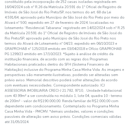
constituído pela incorporação de 252 casas isoladas registrada em
16/04/2024 sob nº R.26 da Matrícula 20.591 do 1º Oficial de Registro de
Imóveis de São José do Rio Preto/SP, nos termos do art. 68 da Lei
4.591/64, aprovado pelo Município de São José do Rio Preto por meio do
Alvará nº 500, expedido em 27 de fevereiro de 2024, localizadas no
loteamento “Residencial Tabarana” registrado em 14/02/2024 sob nº R.25
da Matrícula 20.591 do 1º Oficial de Registro de Imóveis de São José do
Rio Preto/SP, aprovado pelo Munícipio de São José do Rio Preto nos
termos do Alvará de Loteamento nº 04/23, expedido em 06/10/2023 e
GRAPROHAB nº 125/2018 emitido em 03/04/2018 e Ofício GRAPROHAB
PG 1299/23 emitido em 17/10/2023. *Sujeito à análise de crédito da
instituição financeira, de acordo com as regras dos Programas
Habitacionais praticados dentro do SFH (Sistema Financeiro de
Habitação) inclusive do Programa Minha Casa Minha Vida. As imagens e
perspectivas são meramente ilustrativas, podendo ser alteradas sem
prévio aviso. Memorial descritivo poderá sofrer alterações de acordo
com eventuais necessidades. Correspondente autorizado: ICJ
ASSESSORIA IMOBILIARIA CRECI-J 21.782, 9710, . Unidade habitacional
com 43.99m² a ser construída no módulo 1, lote 04, quadra 10 - terreno
de 200m² - valor de R$190.000,00. Renda familiar de R$2.000,00 com
dependente sem condicionamento. Contemplado no Programa Minha
Casa Minha Vida - PMCMV. *demais unidades, valores e condições
passíveis de alteração sem aviso prévio. Condições comerciais válidas
até 31/05/2024.