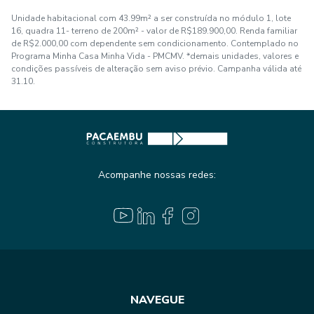
Unidade habitacional com 43.99m² a ser construída no módulo 1, lote
16, quadra 11- terreno de 200m² - valor de R$189.900,00. Renda familiar
de R$2.000,00 com dependente sem condicionamento. Contemplado no
Programa Minha Casa Minha Vida - PMCMV. *demais unidades, valores e
condições passíveis de alteração sem aviso prévio. Campanha válida até
31.10.
Acompanhe nossas redes:
NAVEGUE