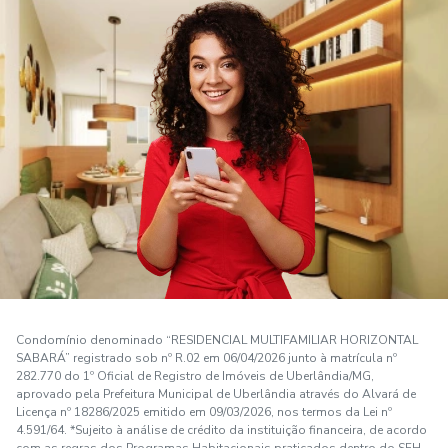
Condomínio denominado “RESIDENCIAL MULTIFAMILIAR HORIZONTAL
SABARÁ” registrado sob nº R.02 em 06/04/2026 junto à matrícula nº
282.770 do 1º Oficial de Registro de Imóveis de Uberlândia/MG,
aprovado pela Prefeitura Municipal de Uberlândia através do Alvará de
Licença nº 18286/2025 emitido em 09/03/2026, nos termos da Lei nº
4.591/64. *Sujeito à análise de crédito da instituição financeira, de acordo
com as regras dos Programas Habitacionais praticados dentro do SFH