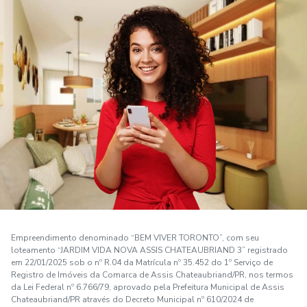
Empreendimento denominado “BEM VIVER TORONTO”, com seu
loteamento “JARDIM VIDA NOVA ASSIS CHATEAUBRIAND 3” registrado
em 22/01/2025 sob o nº R.04 da Matrícula nº 35.452 do 1º Serviço de
Registro de Imóveis da Comarca de Assis Chateaubriand/PR, nos termos
da Lei Federal nº 6.766/79, aprovado pela Prefeitura Municipal de Assis
Chateaubriand/PR através do Decreto Municipal nº 610/2024 de