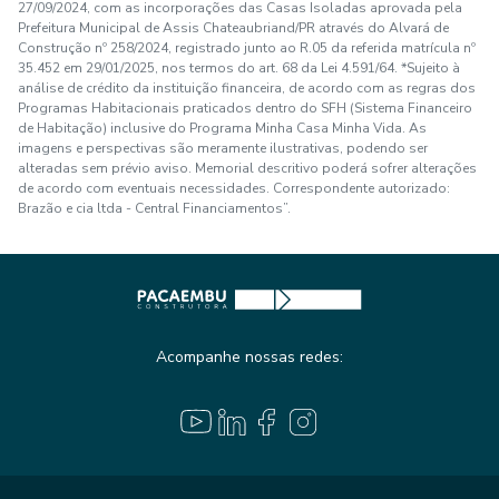
27/09/2024, com as incorporações das Casas Isoladas aprovada pela
Prefeitura Municipal de Assis Chateaubriand/PR através do Alvará de
Construção nº 258/2024, registrado junto ao R.05 da referida matrícula nº
35.452 em 29/01/2025, nos termos do art. 68 da Lei 4.591/64. *Sujeito à
análise de crédito da instituição financeira, de acordo com as regras dos
Programas Habitacionais praticados dentro do SFH (Sistema Financeiro
de Habitação) inclusive do Programa Minha Casa Minha Vida. As
imagens e perspectivas são meramente ilustrativas, podendo ser
alteradas sem prévio aviso. Memorial descritivo poderá sofrer alterações
de acordo com eventuais necessidades. Correspondente autorizado:
Brazão e cia ltda - Central Financiamentos”.
Acompanhe nossas redes: