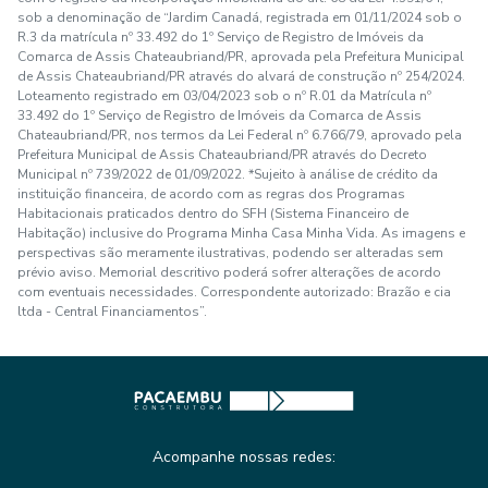
sob a denominação de “Jardim Canadá, registrada em 01/11/2024 sob o
R.3 da matrícula nº 33.492 do 1º Serviço de Registro de Imóveis da
Comarca de Assis Chateaubriand/PR, aprovada pela Prefeitura Municipal
de Assis Chateaubriand/PR através do alvará de construção nº 254/2024.
Loteamento registrado em 03/04/2023 sob o nº R.01 da Matrícula nº
33.492 do 1º Serviço de Registro de Imóveis da Comarca de Assis
Chateaubriand/PR, nos termos da Lei Federal nº 6.766/79, aprovado pela
Prefeitura Municipal de Assis Chateaubriand/PR através do Decreto
Municipal nº 739/2022 de 01/09/2022. *Sujeito à análise de crédito da
instituição financeira, de acordo com as regras dos Programas
Habitacionais praticados dentro do SFH (Sistema Financeiro de
Habitação) inclusive do Programa Minha Casa Minha Vida. As imagens e
perspectivas são meramente ilustrativas, podendo ser alteradas sem
prévio aviso. Memorial descritivo poderá sofrer alterações de acordo
com eventuais necessidades. Correspondente autorizado: Brazão e cia
ltda - Central Financiamentos”.
Acompanhe nossas redes: